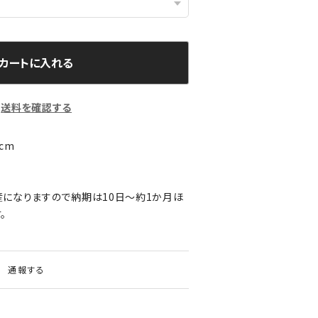
カートに入れる
送料を確認する
cm
になりますので納期は10日～約1か月ほ
。
通報する