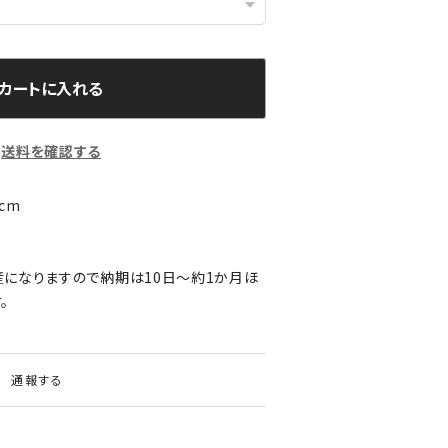
カートに入れる
送料を確認する
cm
になりますので納期は10日～約1か月ほ
。
通報する